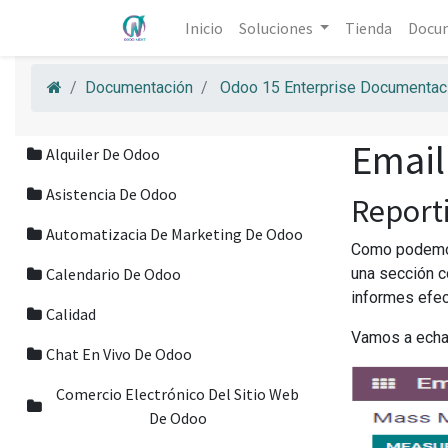
Inicio
Soluciones
Tienda
Docu
Documentación
Odoo 15 Enterprise Documentaci
Email
Alquiler De Odoo
Asistencia De Odoo
Report
Automatizacia De Marketing De Odoo
Como podemos 
Calendario De Odoo
una sección c
informes efec
Calidad
Vamos a echar
Chat En Vivo De Odoo
Comercio Electrónico Del Sitio Web
De Odoo