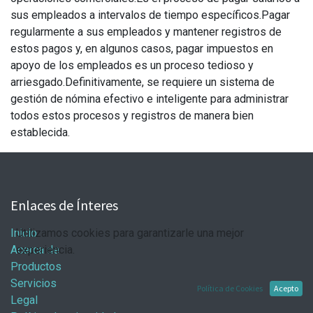
sus empleados a intervalos de tiempo específicos.Pagar
regularmente a sus empleados y mantener registros de
estos pagos y, en algunos casos, pagar impuestos en
apoyo de los empleados es un proceso tedioso y
arriesgado.Definitivamente, se requiere un sistema de
gestión de nómina efectivo e inteligente para administrar
todos estos procesos y registros de manera bien
establecida.
Enlaces de Ínteres
Inicio
Utilizamos cookies para garantizarle una mejor
Acerca de
experiencia.
Productos
Servicios
Política de Cookies
Acepto
Legal