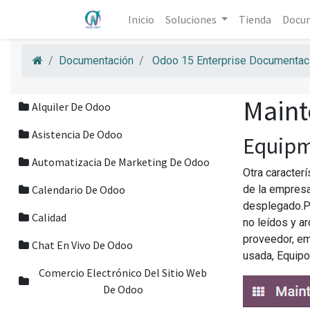
Inicio
Soluciones
Tienda
Docu
Documentación
Odoo 15 Enterprise Documentaci
Maint
Alquiler De Odoo
Asistencia De Odoo
Equip
Automatizacia De Marketing De Odoo
Otra caracter
Calendario De Odoo
de la empresa
desplegado.Pu
Calidad
no leídos y a
proveedor, em
Chat En Vivo De Odoo
usada, Equip
Comercio Electrónico Del Sitio Web
De Odoo