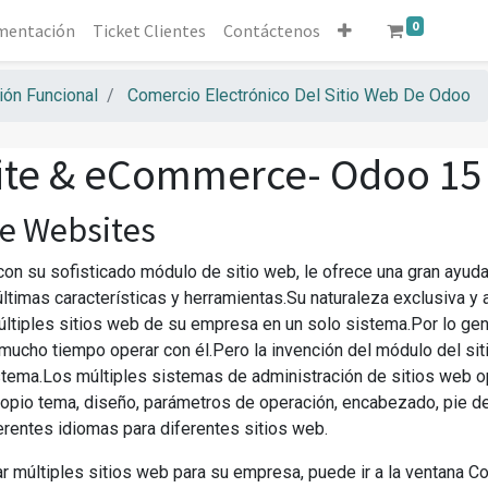
0
mentación
Ticket Clientes
Contáctenos
ón Funcional
Comercio Electrónico Del Sitio Web De Odoo
te & eCommerce- Odoo 15 
le Websites
con su sofisticado módulo de sitio web, le ofrece una gran ayud
ltimas características y herramientas.Su naturaleza exclusiva y 
últiples sitios web de su empresa en un solo sistema.Por lo gene
á mucho tiempo operar con él.Pero la invención del módulo del si
tema.Los múltiples sistemas de administración de sitios web o
opio tema, diseño, parámetros de operación, encabezado, pie de
ferentes idiomas para diferentes sitios web.
ar múltiples sitios web para su empresa, puede ir a la ventana C