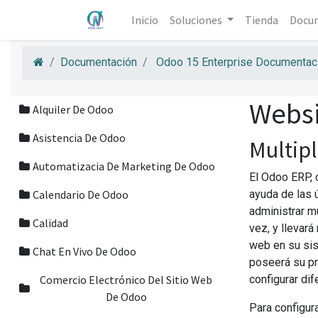
Inicio
Soluciones
Tienda
Docu
Documentación
Odoo 15 Enterprise Documentaci
Websi
Alquiler De Odoo
Asistencia De Odoo
Multip
Automatizacia De Marketing De Odoo
El Odoo ERP, 
Calendario De Odoo
ayuda de las ú
administrar m
Calidad
vez, y llevar
web en su sis
Chat En Vivo De Odoo
poseerá su pr
Comercio Electrónico Del Sitio Web
configurar di
De Odoo
Para configur