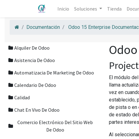
Inicio
Soluciones
Tienda
Docu
Documentación
Odoo 15 Enterprise Documentaci
Odoo 
Alquiler De Odoo
Asistencia De Odoo
Projec
Automatizacia De Marketing De Odoo
El módulo del
Calendario De Odoo
llama actuali
vez en cuando.
Calidad
establecido, 
de pista o en
Chat En Vivo De Odoo
de estado del
Comercio Electrónico Del Sitio Web
partes intere
De Odoo
Al selecciona