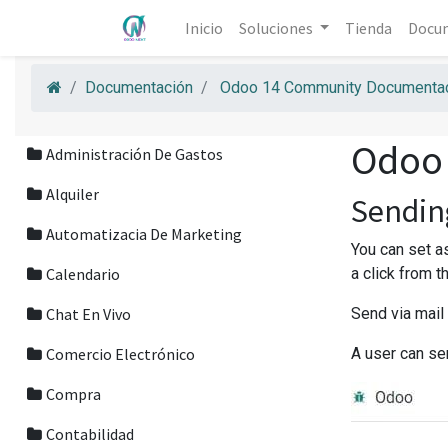
Inicio
Soluciones
Tienda
Docu
Documentación
Odoo 14 Community Documentac
Odoo
Administración De Gastos
Alquiler
Sendin
Automatizacia De Marketing
You can set a
Calendario
a click from 
Chat En Vivo
Send via mail
Comercio Electrónico
A user can sen
Compra
Contabilidad