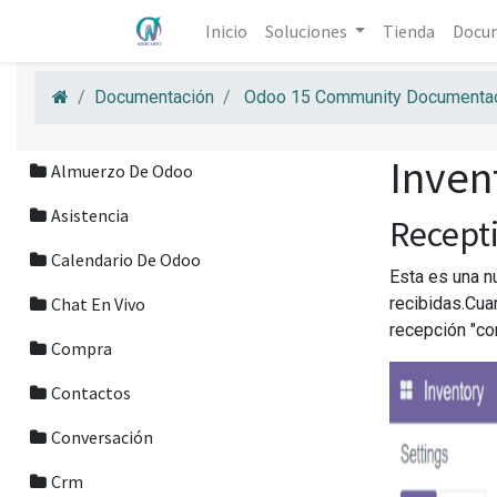
Inicio
Soluciones
Tienda
Docu
Documentación
Odoo 15 Community Documentac
Inven
Almuerzo De Odoo
Asistencia
Recept
Calendario De Odoo
Esta es una n
Chat En Vivo
recibidas.Cua
recepción "co
Compra
Contactos
Conversación
Crm