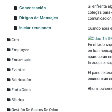
Si enfrenta a
Conversación
colegas para 
Dirigos de Mensajes
comunicación.
Iniciar reuniones
Cuando abra e
Crm
En el lado iz
Employee
en los mensaj
aparecerán en
Encuestado
la esquina su
Eventos
El panel late
enumerarán en
Fabricación
Ahora, echemo
Flota Odoo
Fábrica
Gestión De Gastos De Odoo