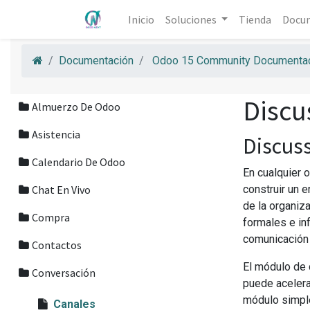
Inicio
Soluciones
Tienda
Docu
Documentación
Odoo 15 Community Documentac
Discu
Almuerzo De Odoo
Asistencia
Discus
Calendario De Odoo
En cualquier 
Chat En Vivo
construir un 
de la organiz
Compra
formales e in
comunicación 
Contactos
El módulo de 
Conversación
puede acelera
módulo simple
Canales