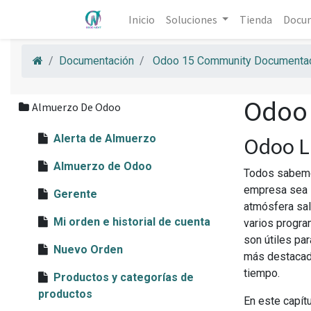
Inicio
Soluciones
Tienda
Docu
Documentación
Odoo 15 Community Documentac
Odoo
Almuerzo De Odoo
Alerta de Almuerzo
Odoo 
Almuerzo de Odoo
Todos sabemos
empresa sea l
Gerente
atmósfera sal
Mi orden e historial de cuenta
varios progra
son útiles pa
Nuevo Orden
más destacado
tiempo.
Productos y categorías de
productos
En este capít