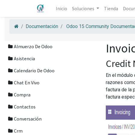
Inicio
Soluciones
Tienda
Docu
Documentación
Odoo 15 Community Documentac
Invoi
Almuerzo De Odoo
Asistencia
Credit
Calendario De Odoo
En el módulo 
Chat En Vivo
razones como u
factura de la 
Compra
factura especí
Contactos
Conversación
Crm