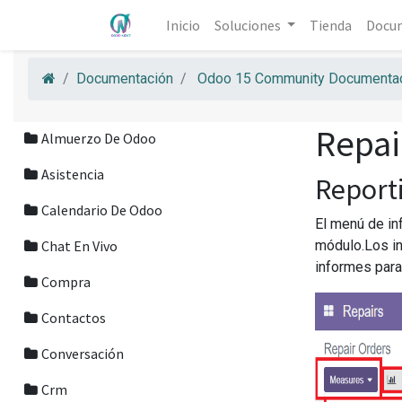
Inicio
Soluciones
Tienda
Docu
Documentación
Odoo 15 Community Documentac
Repai
Almuerzo De Odoo
Asistencia
Report
Calendario De Odoo
El menú de in
Chat En Vivo
módulo.Los in
informes para
Compra
Contactos
Conversación
Crm