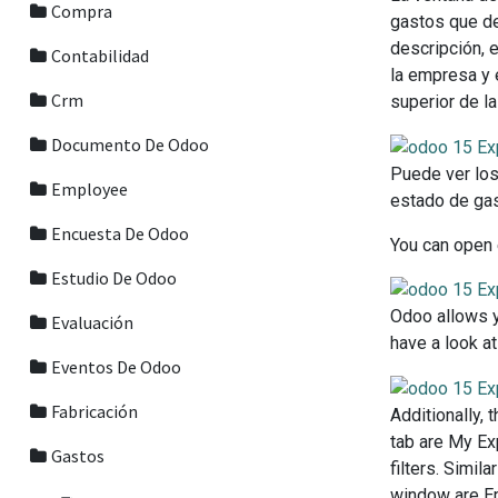
Compra
gastos que de
descripción, 
Contabilidad
la empresa y 
Crm
superior de l
Documento De Odoo
Puede ver los 
Employee
estado de gas
Encuesta De Odoo
You can open e
Estudio De Odoo
Odoo allows y
Evaluación
have a look a
Eventos De Odoo
Fabricación
Additionally, 
tab are My Ex
Gastos
filters. Simil
window are Em