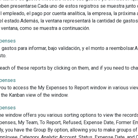
ben presentarse.Cada uno de estos registros se muestra junto con
el empleado, el pago por cuenta analítica, la empresa, la próxima
el estado.Además, la ventana representará la cantidad de gastos
a ventana, como se muestra a continuación.
gastos para informar, bajo validación, y el monto a reembolsar.Al
to.
ach of these reports by clicking on them, and if you need to chan
ou to access the My Expenses to Report window in various views 
t the Kanban view of the window.
the window offers you various sorting options to view the records 
penses, My Team, To Report, Refused, Expense Date, Former Em
arly, you have the Group By option, allowing you to make groups of
ployee, Category, Analytic Account, Status, Expense Date, and 