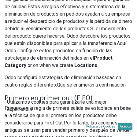
de calidad.Estos arreglos efectivos y sistemáticos de la
eliminación de productos en pedidos ayudan a su empresa
a reducir el desperdicio de productos y la pérdida de dinero
debido al vencimiento de los productos.Si el movimiento
del producto quiere hacerse, Odoo descubre los productos
que están disponibles para aplicar a la transferencia.Aquí
Odoo Configure estos productos en función de las
estrategias de eliminación definidas en el
Product
Category
or on when we create
Locations
.
Odoo configuró estrategias de eliminación basadas en
cuatro reglas diferentes.Que se enumeran a continuación.
Primero en primer out (FIFO)
Utilizamos cookies para garantizarle una mejor
Primero en la regla de primera salida se establece en base
experiencia.
a la técnica de que el primero en los productos debe
considerarse para First Out.Por lo tanto, las acciones
Política de Cookies
Acepto
antiguas se usan para vender primero y después de vender