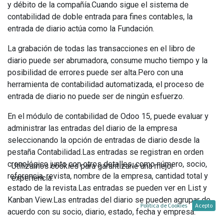
y débito de la compañía.Cuando sigue el sistema de
contabilidad de doble entrada para fines contables, la
entrada de diario actúa como la Fundación.
La grabación de todas las transacciones en el libro de
diario puede ser abrumadora, consume mucho tiempo y la
posibilidad de errores puede ser alta.Pero con una
herramienta de contabilidad automatizada, el proceso de
entrada de diario no puede ser de ningún esfuerzo.
En el módulo de contabilidad de Odoo 15, puede evaluar y
administrar las entradas del diario de la empresa
seleccionando la opción de entradas de diario desde la
pestaña Contabilidad.Las entradas se registran en orden
cronológico junto con otros detalles, como número, socio,
Utilizamos cookies para garantizarle una mejor
referencia, revista, nombre de la empresa, cantidad total y
experiencia.
estado de la revista.Las entradas se pueden ver en List y
Kanban View.Las entradas del diario se pueden agrupar de
Política de Cookies
Acepto
acuerdo con su socio, diario, estado, fecha y empresa.