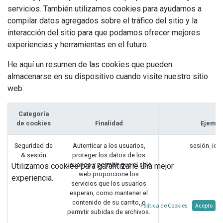
servicios. También utilizamos cookies para ayudarnos a
compilar datos agregados sobre el tráfico del sitio y la
interacción del sitio para que podamos ofrecer mejores
experiencias y herramientas en el futuro.
He aquí un resumen de las cookies que pueden
almacenarse en su dispositivo cuando visite nuestro sitio
web:
Categoría
de cookies
Finalidad
Ejempl
Seguridad de
Autenticar a los usuarios,
sesión_id 
& sesión
proteger los datos de los
usuarios y permitir que el sitio
Utilizamos cookies para garantizarle una mejor
web proporcione los
experiencia.
servicios que los usuarios
esperan, como mantener el
contenido de su carrito, o
Política de Cookies
Acepto
permitir subidas de archivos.